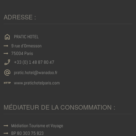
ADRESSE :
home
PRATIC HOTEL
9 rue d'Ormesson
75004 Paris
phone_enabled
+33 (0) 1 48 87 80 47
alternate_email
pratic.hotel@wanadoo.fr
http
www.pratichotelparis.com
MÉDIATEUR DE LA CONSOMMATION :
Médiation Tourisme et Voyage
BP 80 303 75 823