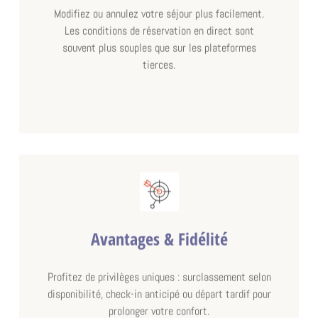
Modifiez ou annulez votre séjour plus facilement.
Les conditions de réservation en direct sont
souvent plus souples que sur les plateformes
tierces.
Avantages & Fidélité
à partir de
286,00 €
Profitez de privilèges uniques : surclassement selon
disponibilité, check-in anticipé ou départ tardif pour
CHAMBRE DOUBLE AVEC PETIT DÉJEUNER
prolonger votre confort.