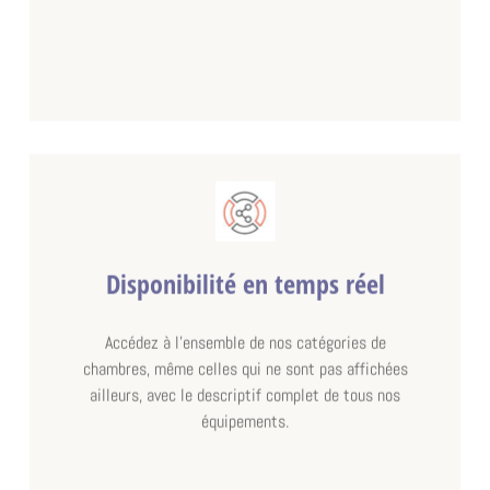
INCLUS
chambre double standard, avec douche et toilette dans la chambre
smoke_free
wifi
cleaning_services
alarm
luggage
shower
Disponibilité en temps réel
Accédez à l'ensemble de nos catégories de
chambres, même celles qui ne sont pas affichées
ailleurs, avec le descriptif complet de tous nos
équipements.
à partir de
296,00 €