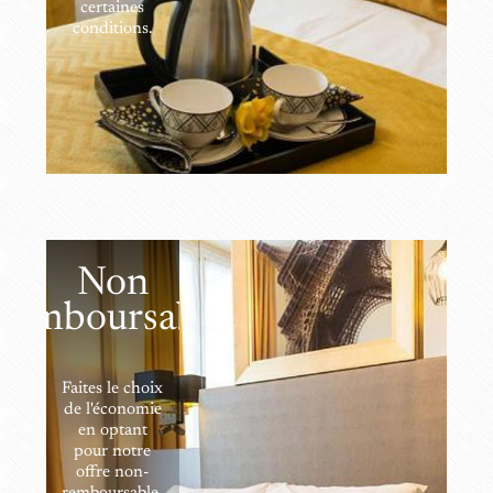
certaines
conditions.
Non
remboursable
Faites le choix
de l'économie
en optant
pour notre
offre non-