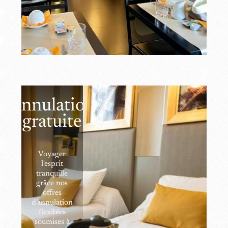
Annulation
gratuite
Voyager
l'esprit
tranquille
grâce nos
offres
d'annulation
flexibles
soumises à