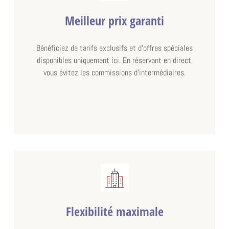
Meilleur prix garanti
Bénéficiez de tarifs exclusifs et d'offres spéciales
disponibles uniquement ici. En réservant en direct,
vous évitez les commissions d'intermédiaires.
à partir de
294,00 €
CHAMBRE DOUBLE
Flexibilité maximale
chambre double standard, avec douche et toilette dans la chambre
smoke_free
wifi
cleaning_services
alarm
luggage
shower