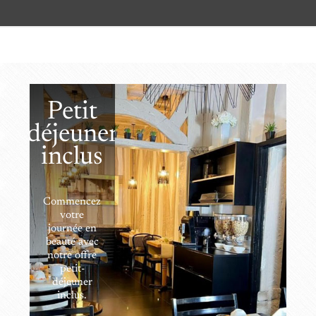
Petit
déjeuner
inclus
Commencez
votre
journée en
beauté avec
notre offre
petit-
déjeuner
inclus.