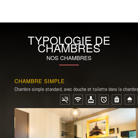
TYPOLOGIE DE
CHAMBRES
NOS CHAMBRES
CHAMBRE SIMPLE
Chambre simple standard, avec douche et toilette dans la chambr
smoke_free
wifi
cleaning_services
alarm
luggage
shower