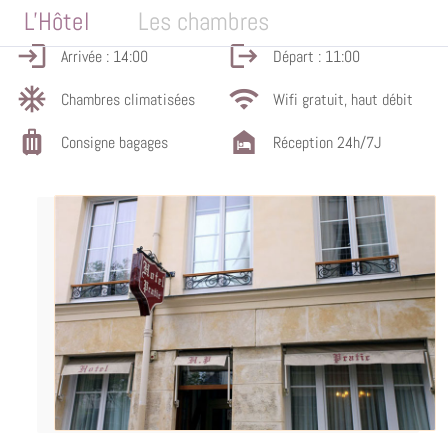
L'Hôtel
Les chambres
login
logout
Arrivée : 14:00
Départ : 11:00
ac_unit
wifi
Chambres climatisées
Wifi gratuit, haut débit
luggage
night_shelter
Consigne bagages
Réception 24h/7J