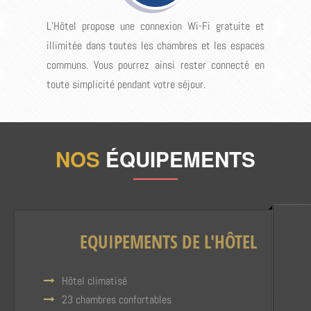
L’Hôtel propose une connexion Wi-Fi gratuite et
illimitée dans toutes les chambres et les espaces
communs. Vous pourrez ainsi rester connecté en
toute simplicité pendant votre séjour.
NOS
ÉQUIPEMENTS
EQUIPEMENTS DE L'HÔTEL
Hôtel climatisé
23 chambres confortables